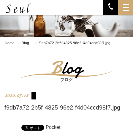
Home
Blog
f9db7a72-2b5f-4825-96e2-f4d04ccd98f7.jpg
>
>
Blog
ブログ
2020.05.18
f9db7a72-2b5f-4825-96e2-f4d04ccd98f7.jpg
Pocket