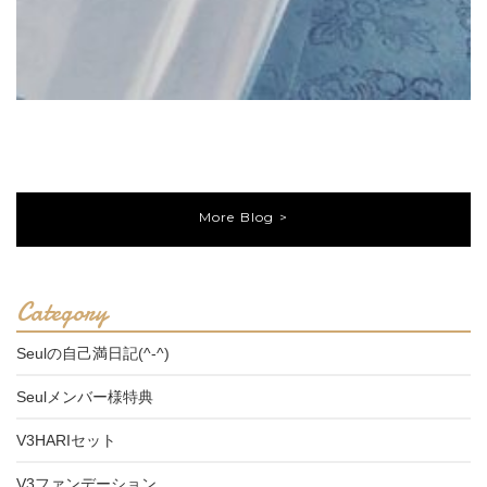
More Blog >
Category
Seulの自己満日記(^-^)
Seulメンバー様特典
V3HARIセット
V3ファンデーション