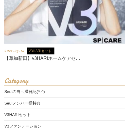
2021.03.14
V3HARIセット
【草加新田】v3HARIホームケアセ…
Category
Seulの自己満日記(^-^)
Seulメンバー様特典
V3HARIセット
V3ファンデーション